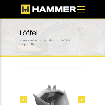
Löffel
Starteseite
> Angebot > Löffel >
Trapezlöffel
senden