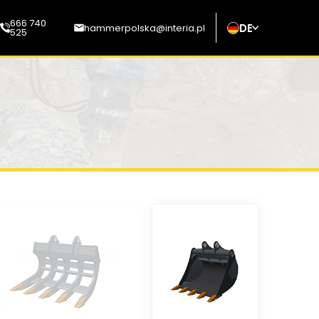
666 740
DE
hammerpolska@interia.pl
525