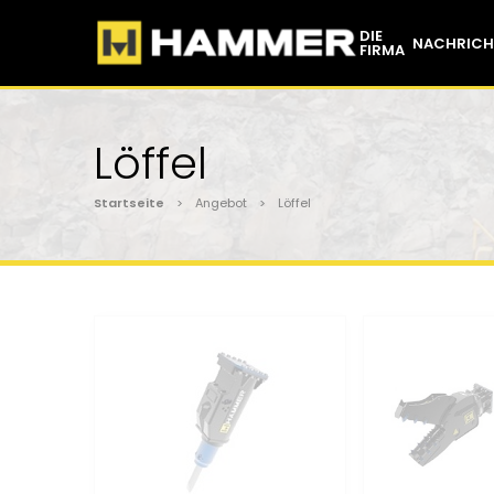
DIE
NACHRICH
FIRMA
Löffel
Startseite
> Angebot > Löffel