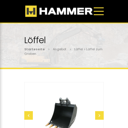
Löffel
Starteseite
> Angebot > Löffel > Löffel zum
Graben
senden