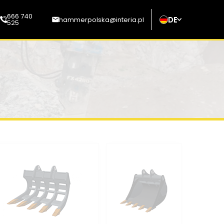
666 740
DE
hammerpolska@interia.pl
525
senden