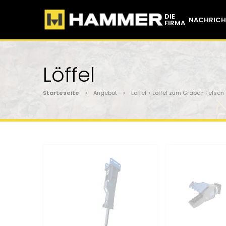
DIE
NACHRICH
FIRMA
Löffel
Starteseite
> Angebot > Löffel > Löffel zum Graben Felsen