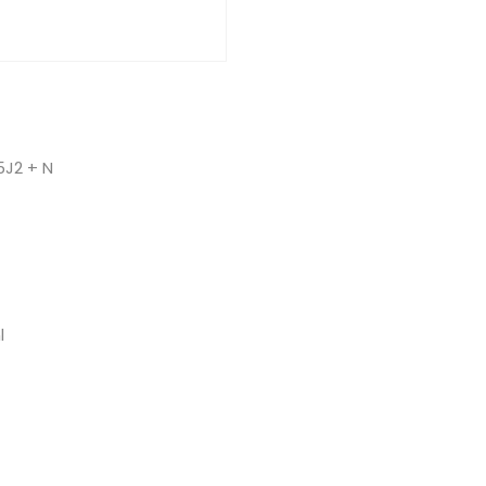
5J2 + N
l