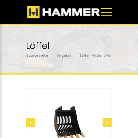
Löffel
Starteseite
> Angebot > Löffel > Gitterlöffel
senden