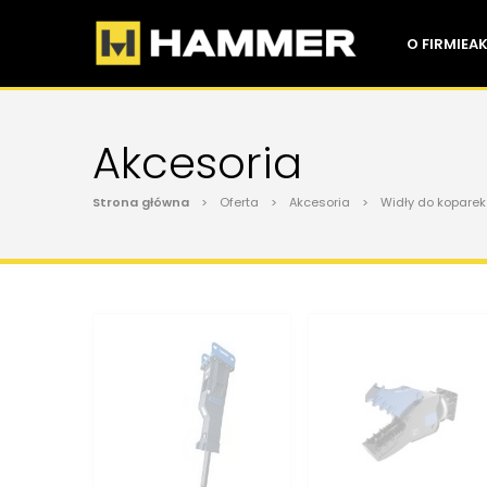
O FIRMIE
A
Akcesoria
Strona główna
> Oferta > Akcesoria > Widły do koparek