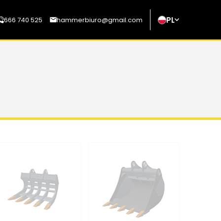
PL
666 740 525
hammerbiuro@gmail.com
wyślij