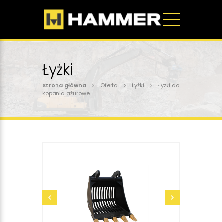
Łyżki
Strona główna
> Oferta > Łyżki > Łyżki do
kopania ażurowe
wyślij