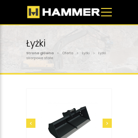
Łyżki
Strona główna
> Oferta > Łyżki > Łyżki
skarpowe stałe
wyślij